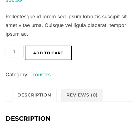
$
39.99
Pellentesque id lorem sed ipsum lobortis suscipit sit
amet vitae urna. Quisque vel ligula placerat, tempor
ipsum ac.
Levana
ADD TO CART
Trousers
-
Category:
Trousers
Sahara
Sun
quantity
DESCRIPTION
REVIEWS (0)
DESCRIPTION