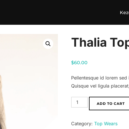
Kez
Thalia To
$
60.00
Pellentesque id lorem sed i
Quisque vel ligula placera
Thalia
ADD TO CART
Top
-
Category:
Top Wears
Gray