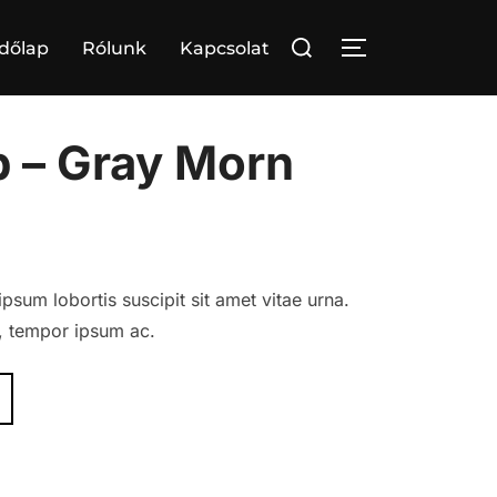
Search
dőlap
Rólunk
Kapcsolat
TOGGLE SIDE
for:
p – Gray Morn
psum lobortis suscipit sit amet vitae urna.
t, tempor ipsum ac.