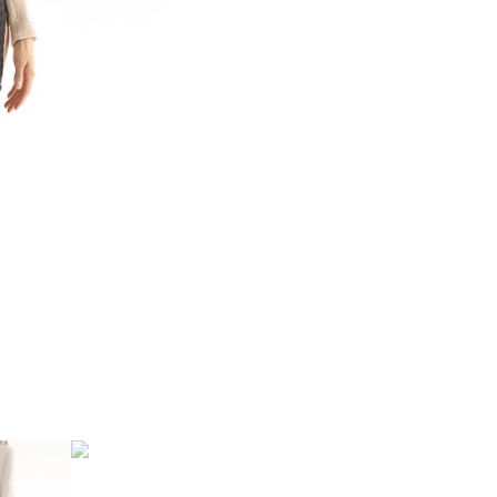
Morn
quantity