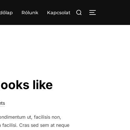
Search
dőlap
Rólunk
Kapcsolat
TOGGLE SIDE
for:
ooks like
ts
ondimentum ut, facilisis non,
a facilisi. Cras sed sem at neque