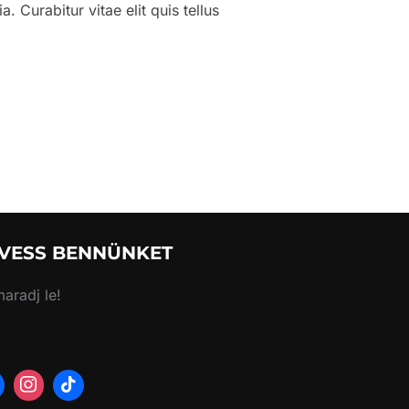
 Curabitur vitae elit quis tellus
HEADINGS LOOKS LIKE”
VESS BENNÜNKET
aradj le!