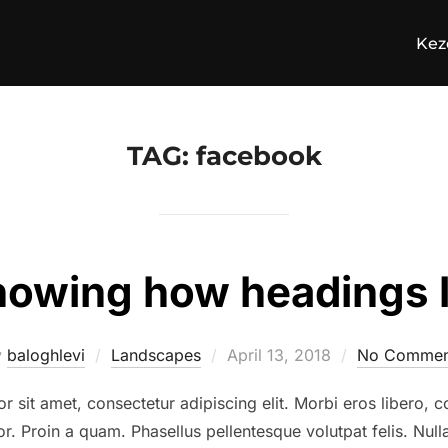
Kez
TAG:
facebook
howing how headings l
Posted
y
baloghlevi
Landscapes
April 13, 2018
No Commen
on
sit amet, consectetur adipiscing elit. Morbi eros libero, c
or. Proin a quam. Phasellus pellentesque volutpat felis. Null