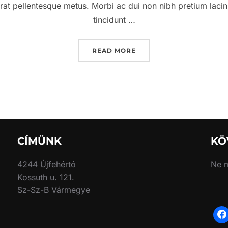
rat pellentesque metus. Morbi ac dui non nibh pretium lacinia.
tincidunt …
“A POST SHOWING HOW 
READ MORE
CÍMÜNK
KÖ
4244 Újfehértó
Ne m
Kossuth u. 121.
Sz-Sz-B Vármegye