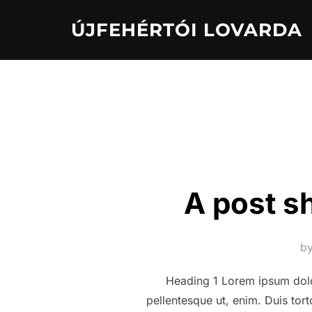
Skip
ÚJFEHÉRTÓI LOVARDA
to
content
A post s
b
Heading 1 Lorem ipsum dolor 
pellentesque ut, enim. Duis tort