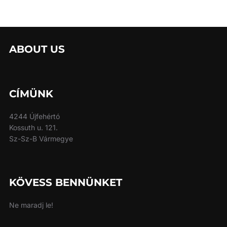
ABOUT US
CÍMÜNK
4244 Újfehértó
Kossuth u. 121.
Sz-Sz-B Vármegye
KÖVESS BENNÜNKET
Ne maradj le!