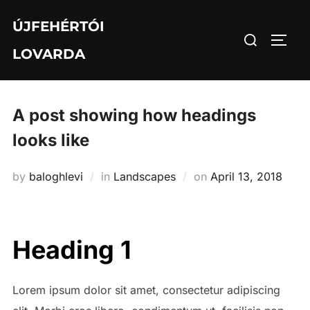
Skip
ÚJFEHÉRTÓI
to
Search
TOGG
content
LOVARDA
for:
A post showing how headings
looks like
Posted
by
baloghlevi
in
Landscapes
on
April 13, 2018
on
Heading 1
Lorem ipsum dolor sit amet, consectetur adipiscing